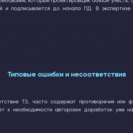
ребования, которые проектировщик обязан учесть. 
ей и подписывается до начала ПД. В экспертизе
та
— вид, режим работы, назначение помещений.
ости
— численность персонала, посетителей, учёт СНИП
 маломобильных групп, противопожарные, акустические,
ые мощности, точки подключения, виды инженерных сист
сковые комплексы, сроки реализации, возможность поэтап
Типовые ошибки и несоответствия
етствие ТЗ, часто содержат противоречия или 
ёт к необходимости авторских доработок уже н
е или занижение по сравнению с ТЗ.