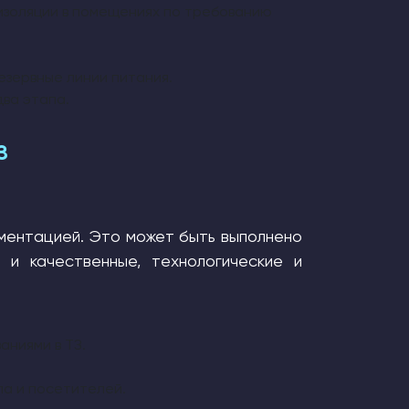
изоляции в помещениях по требованию
зервные линии питания.
ва этапа.
З
ментацией. Это может быть выполнено
 и качественные, технологические и
аниями в ТЗ.
ла и посетителей.