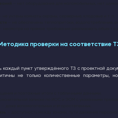
ваний
— нет оборудования для маломобильных, нет шумо
 не учтены комнаты охраны, серверные, кладовые и т. п.
сти
— не обеспечены теплопритоки, водопотребление, ре
— несмотря на прямое требование реализовать объект в д
Методика проверки на соответствие Т
ь каждый пункт утверждённого ТЗ с проектной доку
тичны не только количественные параметры, но
щения и поэтажные итоги с табличными данными.
ояснительной записке по ИОС и ЭОМ с указанными требов
й
— даже вспомогательных и второстепенных.
язь
— доступность между зонами, пути движения персона