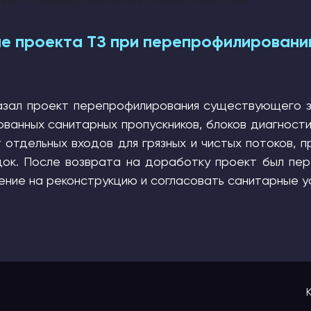
сти
— в графике, поэтажных планах, пояснении.
ие проекта ТЗ при перепрофилировании
казал проект перепрофилирования существующего з
ованных санитарных пропускников, блоков диагности
 отдельных входов для грязных и чистых потоков,
док. После возврата на доработку проект был пе
ение на реконструкцию и согласовать санитарные у