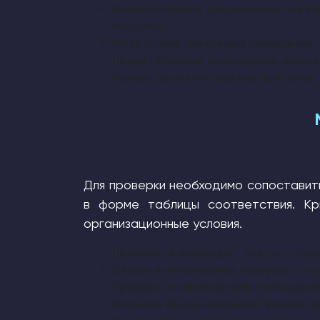
Игнорирование специальных требо
заказчика.
Отсутствие требуемых помещений
—
Недостаточные инженерные мощно
Проект выполнен без учёта этапов
Для проверки необходимо сопоставит
в форме таблицы соответствия. Кри
организационные условия.
Проверьте площади
— каждого поме
Сверьте инженерные нагрузки
— в п
Проверьте наличие всех помещени
Оцените функциональную взаимосв