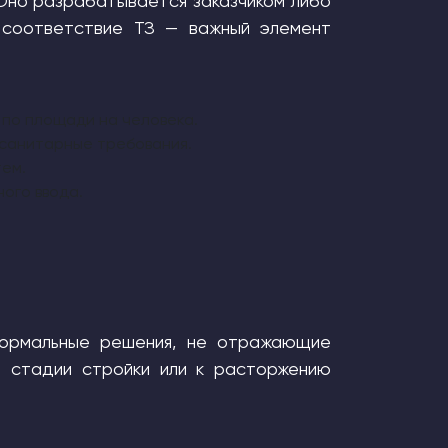
Оно разрабатывается заказчиком либо
 соответствие ТЗ — важный элемент
 по площади на человека.
 санитарные требования.
ем.
ного ввода.
формальные решения, не отражающие
а стадии стройки или к расторжению