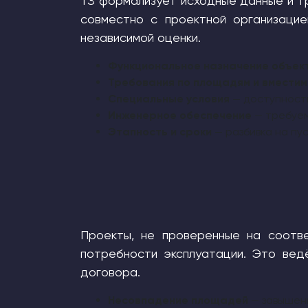
ТЗ формализует исходные данные и т
совместно с проектной организаци
независимой оценки.
Функциональное назначение объек
Требования по площадям и вместим
Специальные условия
— доступность
Инженерное обеспечение
— требуем
Этапность и сроки
— разбивка на пу
Проекты, не проверенные на соотв
потребности эксплуатации. Это вед
договора.
Несовпадение площадей
— завышени