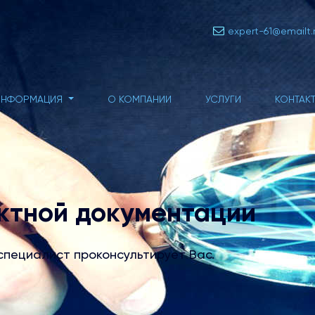
expert-61@emailt.
ИНФОРМАЦИЯ
О КОМПАНИИ
УСЛУГИ
КОНТАК
ктной документации
специалист проконсультирует Вас.